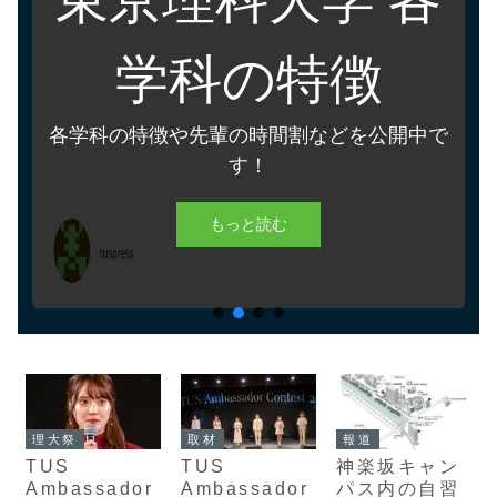
学科の特徴
各学科の特徴や先輩の時間割などを公開中で
す！
もっと読む
報道
理大祭
取材
神楽坂キャン
TUS
TUS
パス内の自習
Ambassador
Ambassador