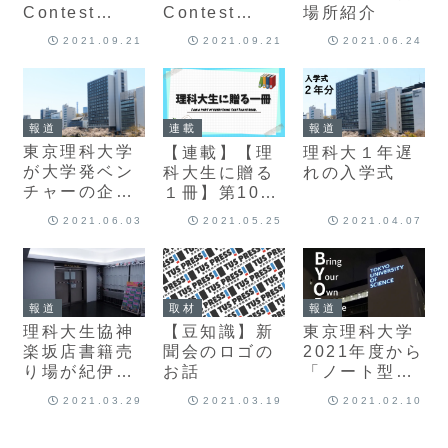
場所紹介
Contest
Contest
2021グランプ
2021会場より
2021.09.21
2021.09.21
2021.06.24
リ、マンダム
賞受賞 エン
トリーNo.2
辻野真衣さん
報道
連載
報道
へのインタビ
東京理科大学
【連載】【理
理科大１年遅
ュー
が大学発ベン
科大生に贈る
れの入学式
チャーの企業
１冊】第10回
数で私学１位
「完全版暗算
2021.06.03
2021.05.25
2021.04.07
に
の達人」
報道
取材
報道
理科大生協神
【豆知識】新
東京理科大学
楽坂店書籍売
聞会のロゴの
2021年度から
り場が紀伊国
お話
「ノート型パ
屋書店に
ソコン等の必
2021.03.29
2021.03.19
2021.02.10
携化
（BYOD）」