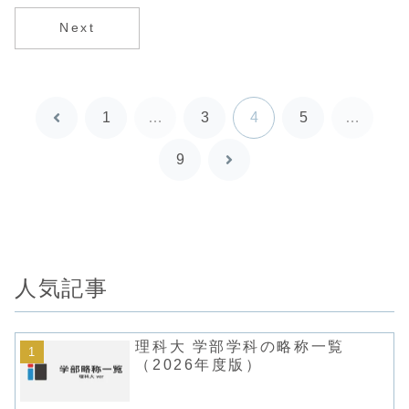
導入
Next
1
…
3
4
5
…
前
へ
9
次
へ
人気記事
理科大 学部学科の略称一覧
（2026年度版）