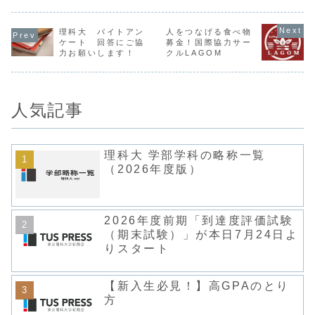
われた。お
地区理大祭の実行
協）は神楽坂キャ
はエアソフトガン
ハッカソン
委員長である。理
ンパス7号館の書
というおもちゃの
にとって初
大祭の運営をする
籍売り場を明け渡
銃を使って撃ち合
試み。時代
トップの目線から
す。また売り場跡
って競うスポーツ
理科大 バイトアン
人をつなげる食べ物
に合わせた
お話をしていただ
には紀伊國屋書店
です。 もともとア
ケート 回答にご協
募金！国際協力サー
ゃの進化や
いた。記者（以
が出店することが
クション映画とか
力お願いします！
クルLAGOM
目的に企画
下、記）：まず、
発表された。理科
が好きだったので
企画・運営は
RFCとはどのよう
大生協の書籍売り
興味はあったので
IoT関連教
な組織なのです
場は1月29日に閉
すが、それでも...
を行って...
か...
鎖...
人気記事
理科大 学部学科の略称一覧
（2026年度版）
2026年度前期「到達度評価試験
（期末試験）」が本日7月24日よ
りスタート
【新入生必見！】高GPAのとり
方