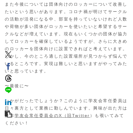
また今後については団体向けのロッカーについて改善し
たいという思いがあります。コロナ禍が明けてサークル
の活動が活発になる中、部室を持っていないけれど人数
や荷物が多い団体がロッカーを使いたいと希望するサー
クルなどが増えています。現在もいくつかの団体が協力
してロッカーを確保しているようですが、さらに大きめ
のロッカーを団体向けに設置できればと考えています。
しかし、今のところ適した設置場所が見つからず悩んで
いるところです。実現は難しいと思いますがやってみた
いと思っています。
〜最後に〜
いかがだったでしょうか？このように学友会常任委員は
日々裏方として業務に勤しんでいます。興味が出た方は
是非
学友会常任委員会のX（旧Twitter
）も覗いてみて
ください！