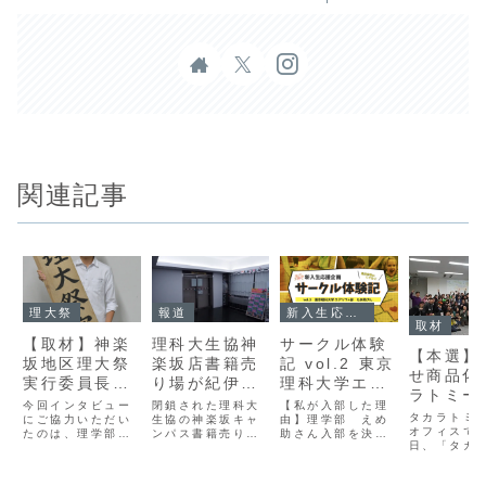
関連記事
理大祭
報道
新入生応援企画
取材
【取材】神楽
理科大生協神
サークル体験
【本選】
坂地区理大祭
楽坂店書籍売
記 vol.2 東京
せ商品化
実行委員長イ
り場が紀伊国
理科大学エア
ラトミー
ンタビュー
屋書店に
ソフト部
今回インタビュー
閉鎖された理科大
【私が入部した理
もちゃハ
タカラトミ
にご協力いただい
生協の神楽坂キャ
由】理学部 えめ
ソン」
オフィスで1
たのは、理学部第
ンパス書籍売り
助さん入部を決め
日、「タカ
Ⅰ部化学科３年の
場 東京理科大学
た理由・経緯知ら
ー おもちゃ
田邉尚亮さん。田
消費生活協同組合
ない方に説明しま
ソン」の本
邉さんは、神楽坂
（以下理科大生
すと、サバゲーと