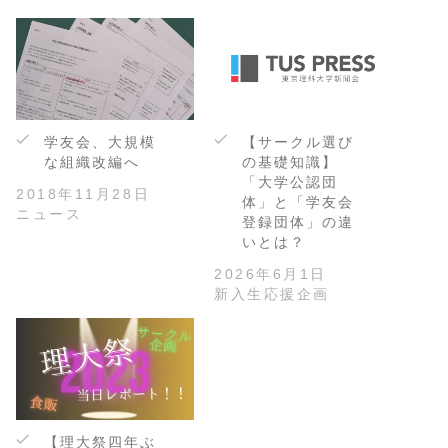
学友会、大規模
【サークル選び
な組織改編へ
の基礎知識】
「大学公認団
2018年11月28日
体」と「学友会
ニュース
登録団体」の違
いとは？
2026年6月1日
新入生応援企画
【理大祭四年ぶ