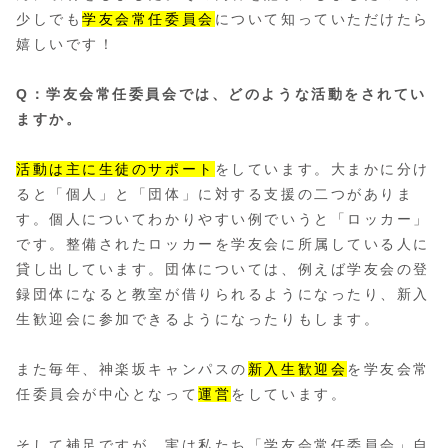
少しでも
学友会常任委員会
について知っていただけたら
嬉しいです！
Q：学友会常任委員会では、どのような活動をされてい
ますか。
活動は主に生徒のサポート
をしています。大まかに分け
ると「個人」と「団体」に対する支援の二つがありま
す。個人についてわかりやすい例でいうと「ロッカー」
です。整備されたロッカーを学友会に所属している人に
貸し出しています。団体については、例えば学友会の登
録団体になると教室が借りられるようになったり、新入
生歓迎会に参加できるようになったりもします。
また毎年、神楽坂キャンパスの
新入生歓迎会
を学友会常
任委員会が中心となって
運営
をしています。
そして補足ですが、実は私たち「学友会常任委員会」自