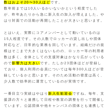
数はおよそ20〜30人ほど
です。
数年前までは10人いるかいないかという程度でした
が、昨年あたりから急に新入生の加入が増えました。や
はり対面での活動が再開したことが大きいと思います。
とはいえ、実際にコアメンバーとして動いているのは
15人程度です。その人数でロッカーの貸し出しや団体
対応など、日常的な業務を回しています。組織だけの規
模はそこまで大きくはないものの、ロッカー等の利用者
数は多く、全体としての支援対象はかなり広がっている
ので
影響力は大きい
です。たしか23団体ほどが登録し
ており、個人利用の会員については毎年300人ほどが登
録しているかと思います。そのため活動の密度は高く、
少人数で効率的に運営しているのが実情です。
一番目立つ実績はやはり
新入生歓迎会
ですね。毎年、支
援課の方々と連携して日程や教室の調整を行って開催し
ています。公認団体や他キャンパスの団体とも連携して