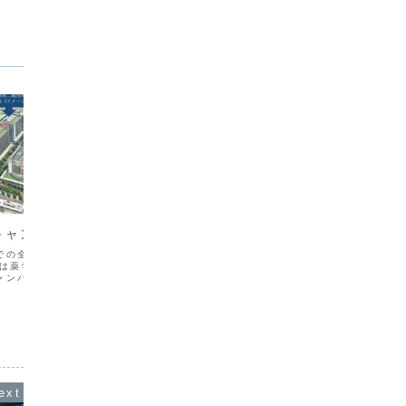
ニュース
ニュー
キャンパス再編へ
東京理科大学新聞 4月号 (新入
202
生歓迎号) 発行
での全寮制教育を廃止
2020
学は薬学部の葛飾移転など
り、新科
掲載内容1面：経営学部再編、筆泉2面：
ャンパス再編計画を理事
は、様々
学生生活、奨学金3面：留学4面：理科大
た。これに伴い、葛飾キ
方・考え
で使える無料ソフト、高校生社長理科大
て「葛飾第二期用地」の
い、探究
へ5面：Ⅱ部体育会50周年記念式典、新
きも加速している。 本
るために
聞会紹介、小説(連載企画)6面：留年者イ
計画に...
とを目標
ンタビュー、行事紹介配布場所神楽坂キ
ャンパス4月7...