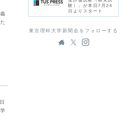
度評価試験（期末試
験）」が本日7月24
日よりスタート
講義
るた
東京理科大学新聞会をフォローする
日
、学