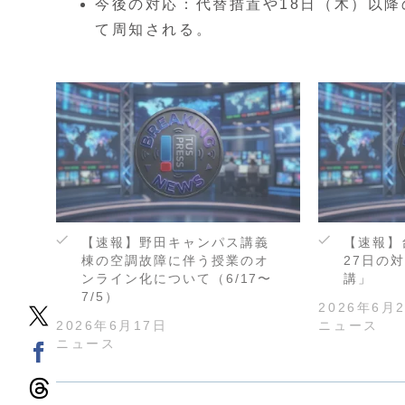
今後の対応：代替措置や18日（木）以降
て周知される。
【速報】野田キャンパス講義
【速報】
棟の空調故障に伴う授業のオ
27日の
ンライン化について（6/17〜
講」
7/5）
2026年6月
2026年6月17日
ニュース
ニュース