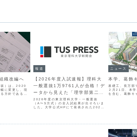
報道
ニュース
組織改編へ
【2026年度入試速報】理科大
本学、葛飾
一般選抜1万9761人が合格！デ
坂）は、2020
基礎工、長万部
大幅に変更し、現
２月21日、本
ータから見えた「理学部第二
する方針であるこ
を含む、葛飾キ
日の後期学生大会
会で機関決定し
部」人気のリアル
2026年度の東京理科大学・一般選抜
げられる見通し
ャンパスにおい
（A〜S方式）の全入試結果が出そろいま
を検討学友会常任
取得に向けた動
した。大学公式HPにて発表された2027
..
学が発表した再編
年度版パンフレット「大学案内」に記載
の確定データから、今年度の理科大入試
のトレンドを東京理科大学新聞会が徹底
分析します。全体の...