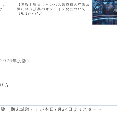
とし
【速報】野田キャンパス講義棟の空調故
け
障に伴う授業のオンライン化について
（6/17〜7/5）
2026年度版）
とり方
試験（期末試験）」が本日7月24日よりスタート