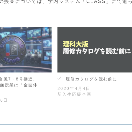
の授業については、学内システム「CLASS」にて追
台風7・8号接近、
履修カタログを読む前に
対面授業は「全面休
2020年4月4日
新入生応援企画
26日