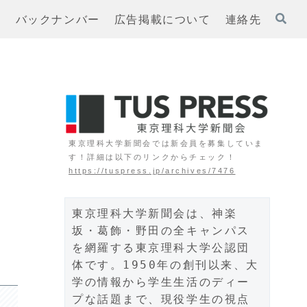
ト
バックナンバー
広告掲載について
連絡先
よ
東京理科大学新聞会では新会員を募集していま
す！詳細は以下のリンクからチェック！
https://tuspress.jp/archives/7476
東京理科大学新聞会は、神楽
し
坂・葛飾・野田の全キャンパス
を網羅する東京理科大学公認団
体です。1950年の創刊以来、大
学の情報から学生生活のディー
プな話題まで、現役学生の視点