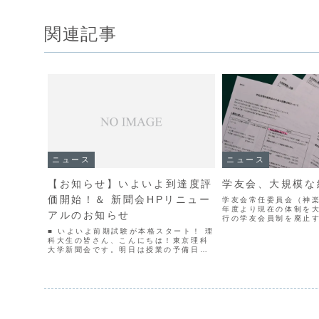
関連記事
ニュース
ニュース
【お知らせ】いよいよ到達度評
学友会、大規模な
価開始！＆ 新聞会HPリニュー
学友会常任委員会（神楽
年度より現在の体制を
アルのお知らせ
行の学友会員制を廃止
とが分かった。12月1
■ いよいよ前期試験が本格スタート！ 理
において議題として挙
科大生の皆さん、こんにちは！東京理科
だ。学友会員制の廃止
大学新聞会です。明日は授業の予備日と
委員会（以下、常任委員.
なっていますが、早い人は明日から、あ
るいは来週からいよいよ前期の定期試験
が本格的にスタートしますね。連日厳し
い暑さが続いています...