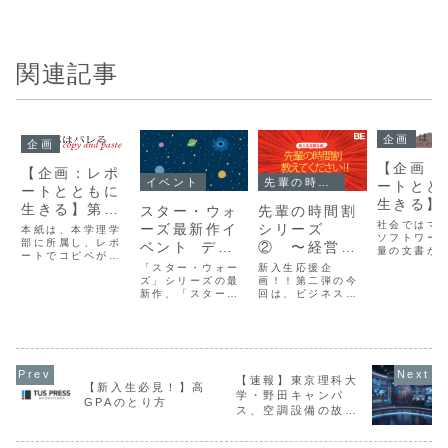
関連記事
企画
企画
【企画：
【企画：レポ
先輩の時間割
イベント
ートとと
ートとともに
生きる】
生きる】第4
先輩の時間割
スター・ウォ
回 レポ
回 コピペ ダ
社会ではマ
シリーズ
ーズ最新作イ
本紙は、本学理学
TEXで
ソフトワー
メ絶対！！
部に所属し、レポ
② 〜経営学
ベント ディ
量の文書が
ートでコピペが発
部ビジネスエ
ズニーリゾー
れる。ほと
新入生応援企
「スター・ウォー
覚してしまった学
論文もそう
コノミクス学
画！！第二弾の今
トでも開催
ズ」シリーズの最
生Ｏさんにインタ
かし、せっ
回は、ビジネスエ
新作、「スター・
ビューを行った。
科編〜
大学生活、
コノミクス学科の
ウォーズ/スカイウ
論文はもちろんレ
ものを利用
時間割を紹介しま
ォーカーの夜明
ポートでも、コピ
どうだろう
す。時間割と合わ
け」が12月20日
ペは許されない。
れはTeXだ
せて、【時間割を
に公開される。 映
これからレポート
方は「テフ
どうやってきめた
画「スター・ウォ
を書く新入生には
いは「テッ
か？】【１年間を
ーズ」は１９７７
特に気をつけても
【速報】東京理科大
だ。一見す
通してみての感
年に第１作目が公
らいたい。Ｏさん
【新入生必見！】高
ードよりも
学・野田キャンパ
想】をアドバイス
開され、長い年月
は実験レポートの
GPAのとり方
くいため、
ス、空調設備の故障
として掲載してい
をかけて現在第８
原理や考察を、
な...
ます。是非参考に
作目まで公開され
により2026年6月17
過...
してみてください
ている。そしてつ
日の講義棟での授業