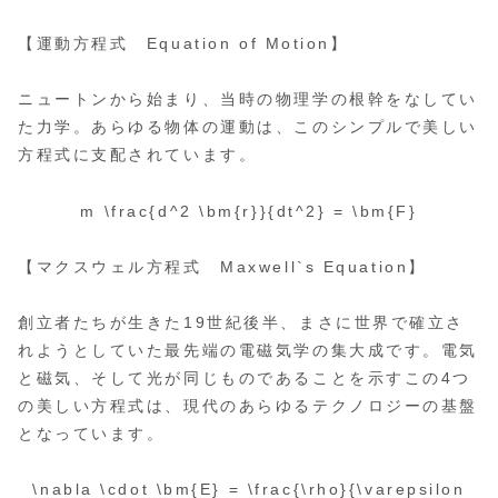
【運動方程式 Equation of Motion】
ニュートンから始まり、当時の物理学の根幹をなしてい
た力学。あらゆる物体の運動は、このシンプルで美しい
方程式に支配されています。
m \frac{d^2 \bm{r}}{dt^2} = \bm{F}
【マクスウェル方程式 Maxwell`s Equation】
創立者たちが生きた19世紀後半、まさに世界で確立さ
れようとしていた最先端の電磁気学の集大成です。電気
と磁気、そして光が同じものであることを示すこの4つ
の美しい方程式は、現代のあらゆるテクノロジーの基盤
となっています。
\nabla \cdot \bm{E} = \frac{\rho}{\varepsilon