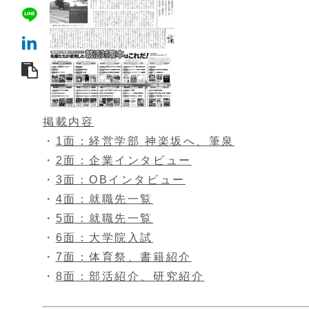
掲載内容
・
1面：経営学部 神楽坂へ、筆泉
・
2面：企業インタビュー
・
3面：OBインタビュー
・
4面：就職先一覧
・
5面：就職先一覧
・
6面：大学院入試
・
7面：体育祭、書籍紹介
・
8面：部活紹介、研究紹介