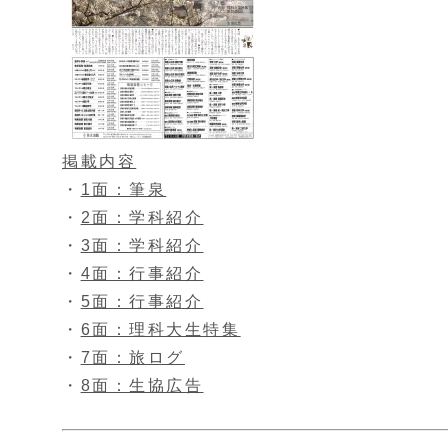
掲載内容
・
1面：筆泉
・
2面：学科紹介
・
3面：学科紹介
・
4面：行事紹介
・
5面：行事紹介
・
6面：理科大生特集
・
7面：旅ログ
・
8面：生協広告