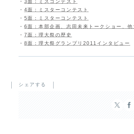
・
3面：ミスコンテスト
・
4面：ミスターコンテスト
・
5面：ミスターコンテスト
・
6面：本部企画、志田未来トークショー、他
・
7面：理大祭の歴史
・
8面：理大祭グランプリ2011インタビュー
シェアする