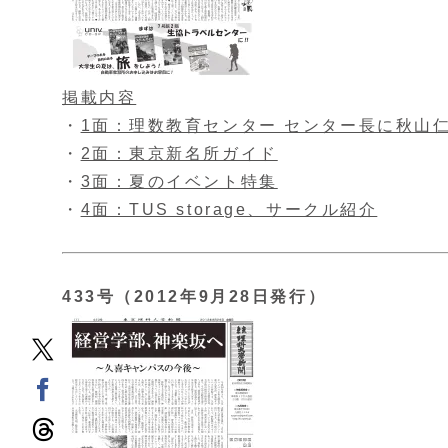
掲載内容
・
1面：理数教育センター センター長に秋山
・
2面：東京新名所ガイド
・
3面：夏のイベント特集
・
4面：TUS storage、サークル紹介
433号（2012年9月28日発行）