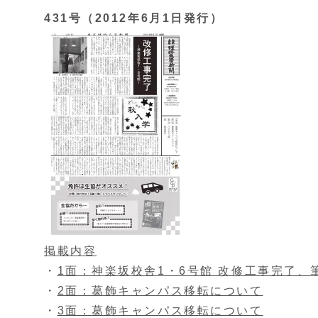
431号（2012年6月1日発行）
掲載内容
・
1面：神楽坂校舎1・6号館 改修工事完了、
・
2面：葛飾キャンパス移転について
・
3面：葛飾キャンパス移転について