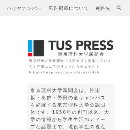
ト
バックナンバー
広告掲載について
連絡先
東京理科大学新聞会では新会員を募集していま
す！詳細は以下のリンクからチェック！
https://tuspress.jp/archives/7476
東京理科大学新聞会は、神楽
坂・葛飾・野田の全キャンパス
を網羅する東京理科大学公認団
体です。1950年の創刊以来、大
学の情報から学生生活のディー
プな話題まで、現役学生の視点