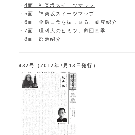
・
4面：神楽坂スイーツマップ
・
5面：神楽坂スイーツマップ
・
6面：金環日食を振り返る、研究紹介
・
7面：理科大のヒミツ、劇団四季
・
8面：部活紹介
432号（2012年7月13日発行）