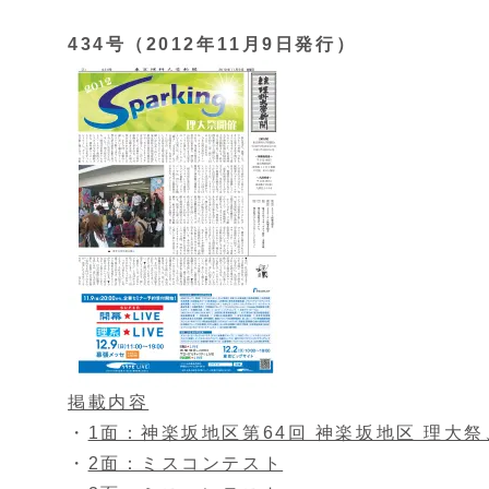
434号（2012年11月9日発行）
掲載内容
・
1面：神楽坂地区第64回 神楽坂地区 理大
・
2面：ミスコンテスト