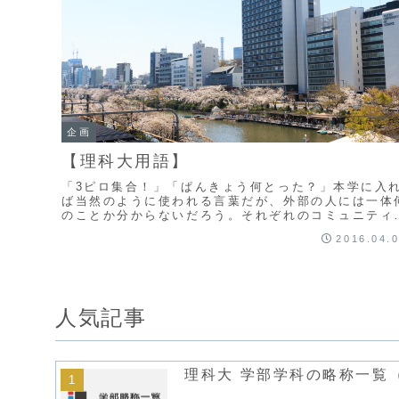
企画
【理科大用語】
「3ピロ集合！」「ぱんきょう何とった？」本学に入
ば当然のように使われる言葉だが、外部の人には一体
のことか分からないだろう。それぞれのコミュニティ
独自の俗語を持っているものだ。それは新しいコミュ
2016.04.
ニ...
人気記事
理科大 学部学科の略称一覧（