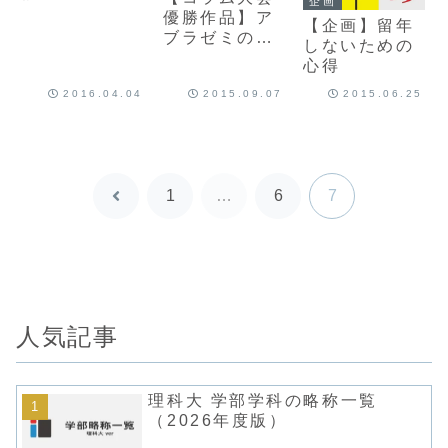
企画
優勝作品】ア
【企画】留年
ブラゼミの天
しないための
ぷら
心得
2016.04.04
2015.09.07
2015.06.25
1
…
6
7
前
へ
人気記事
理科大 学部学科の略称一覧
（2026年度版）