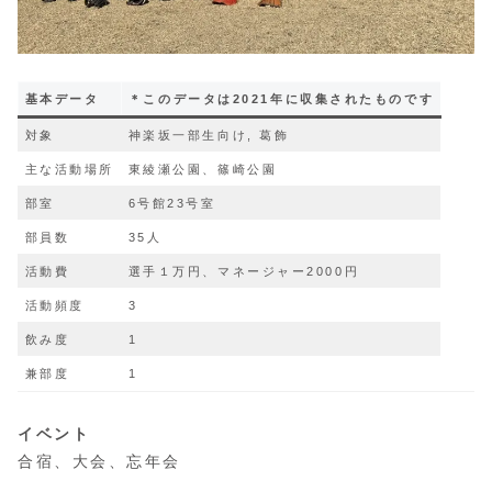
基本データ
＊このデータは2021年に収集されたものです
対象
神楽坂一部生向け, 葛飾
主な活動場所
東綾瀬公園、篠崎公園
部室
6号館23号室
部員数
35人
活動費
選手１万円、マネージャー2000円
活動頻度
3
飲み度
1
兼部度
1
イベント
合宿、大会、忘年会