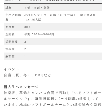
対象
Ⅰ部・Ⅱ部・葛飾
主な活動場
小松川ソフトボール場（JR平井駅）、潮見野球場
所
（JR潮見駅
部員数
30人
活動費
半期 3000〜5000円
活動頻度
2
飲み度
2
兼部度
1
イベント
合宿（夏、冬）、BBQなど
新入生へメッセージ
神楽坂、葛飾キャンパス合同で活動しているソフトボー
ルサークルです。毎週日曜日に2〜4時間の練習をして
います。地域のソフトボールチームとの練習試合や新宿