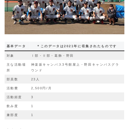
基本データ
＊このデータは2021年に収集されたものです
対象
Ⅰ部・Ⅱ部・葛飾・野田
主な活動場
神楽坂キャンパス3号館屋上・野田キャンパスグラ
所
ウンド
部員数
23人
活動費
2,500円/月
活動頻度
3
飲み度
1
兼部度
1