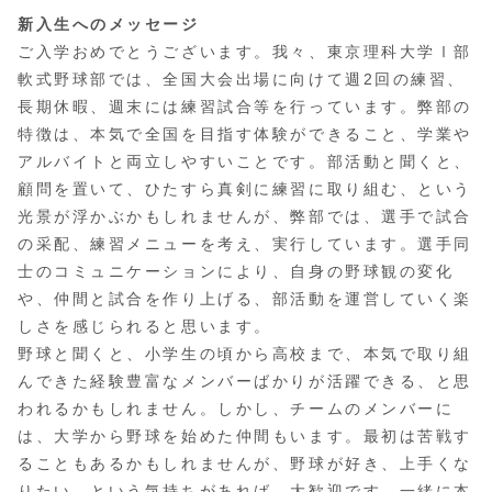
新入生へのメッセージ
ご入学おめでとうございます。我々、東京理科大学Ⅰ部
軟式野球部では、全国大会出場に向けて週2回の練習、
長期休暇、週末には練習試合等を行っています。弊部の
特徴は、本気で全国を目指す体験ができること、学業や
アルバイトと両立しやすいことです。部活動と聞くと、
顧問を置いて、ひたすら真剣に練習に取り組む、という
光景が浮かぶかもしれませんが、弊部では、選手で試合
の采配、練習メニューを考え、実行しています。選手同
士のコミュニケーションにより、自身の野球観の変化
や、仲間と試合を作り上げる、部活動を運営していく楽
しさを感じられると思います。
野球と聞くと、小学生の頃から高校まで、本気で取り組
んできた経験豊富なメンバーばかりが活躍できる、と思
われるかもしれません。しかし、チームのメンバーに
は、大学から野球を始めた仲間もいます。最初は苦戦す
ることもあるかもしれませんが、野球が好き、上手くな
りたい、という気持ちがあれば、大歓迎です。一緒に本