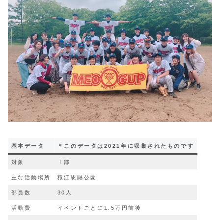
基本データ
＊このデータは2021年に収集されたものです
対象
Ⅰ部
主な活動場所
猿江恩賜公園
部員数
30人
活動費
イベントごとに1.5万円前後