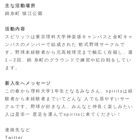
主な活動場所
錦糸町 猿江公園
活動内容
スピリッツは東京理科大学神楽坂キャンパスと金町キャ
ンパスのメンバーで結成された 軟式野球サークルで
す。野球未経験者から元高校球児まで幅広く在籍し、週
1～2回、錦 糸町のグラウンドで練習や紅白戦をしてい
ます。
新入生へメッセージ
この春から理科大学1年生となるみなさん、spiritsは経
験者から未経験者までいてどんな 人でも居やすいサー
クルです。野球が好きな人、みんなと仲良く楽しみたい
人は是非一 度足を運んでspiritsに来てください！
連絡先など
Twitter