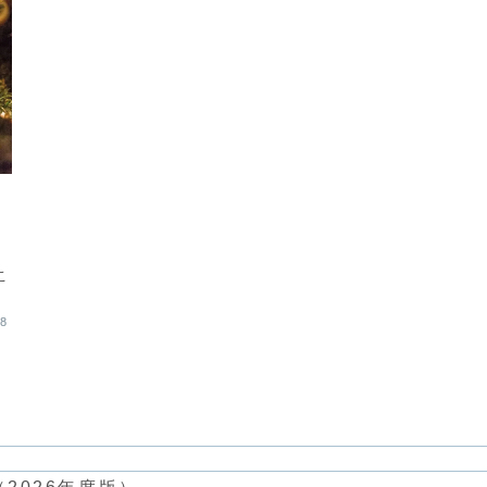
こ
年
18