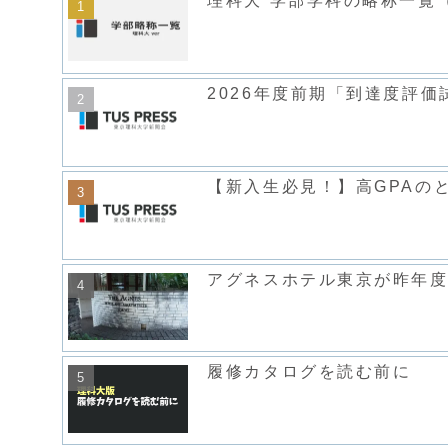
理科大 学部学科の略称一覧（
2026年度前期「到達度評
【新入生必見！】高GPAの
アグネスホテル東京が昨年
履修カタログを読む前に