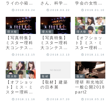
ライの小箱〜
さん、科学技
学会の女性技
来場者数929
術論文コンク
術者が女子学
2019.03.24
2019.03.22
2019.01.10
人
ールで最優秀
生らと交流
賞
理大祭
理大祭
理大祭
【写真特集】
【写真特集】
【オフショッ
ミスター理科
ミスター理科
ト】ミス・ミ
大コンテスト
大コンテスト
スター理科大
2018（後半）
2018（前半）
コンテスト
2018.12.15
2018.12.13
2018.11.16
2018 (No.4-
6)
取材
取材
理大祭
【取材】建築
理研 和光地区
【オフショッ
の日本展
一般公開2018
ト】ミス・ミ
part2
スター理科大
コンテスト
2018.11.16
2018.07.20
2018.05.23
2018 (No.1-
3)