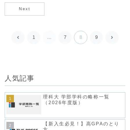
Next
1
…
7
8
9
前
次
へ
へ
人気記事
理科大 学部学科の略称一覧
（2026年度版）
【新入生必見！】高GPAのとり
方