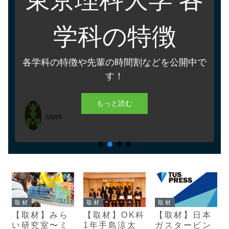
学科の特徴
各学科の特徴や先輩の時間割などを公開中で
す！
もっと読む
取材
取材
取材
【取材】みら
【取材】OK科
【取材】日本
い研究室〜ミ
1年手島涼太
ガスタービン