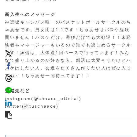
新入生へのメッセージ
神楽坂キャンパス唯一のバスケットボールサークルのち
ゃあせです。男女比は1:1です！ちゃあせはバスケ経験
問いません！バスケだけ、遊びだけでも大歓迎！！未経
験者やマネージャーもいるので誰でも楽しめるサークル
です！練習は、大体週1回ペースで行っています！みん
なで盛り上がるのが好きな人、部活は大変そうだけどバ
スケはしたい人、友達をたくさん作りたい人はぜひ入っ
てね～！ちゃあせ一同待ってます！！
連絡先など
instagram(@chaace_official)
twitter(
@tuschaace
)