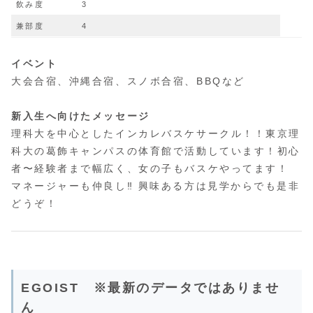
飲み度
3
兼部度
4
イベント
大会合宿、沖縄合宿、スノボ合宿、BBQなど
新入生へ向けたメッセージ
理科大を中心としたインカレバスケサークル！！東京理
科大の葛飾キャンパスの体育館で活動しています！初心
者〜経験者まで幅広く、女の子もバスケやってます！
マネージャーも仲良し‼︎ 興味ある方は見学からでも是非
どうぞ！
EGOIST ※最新のデータではありませ
ん