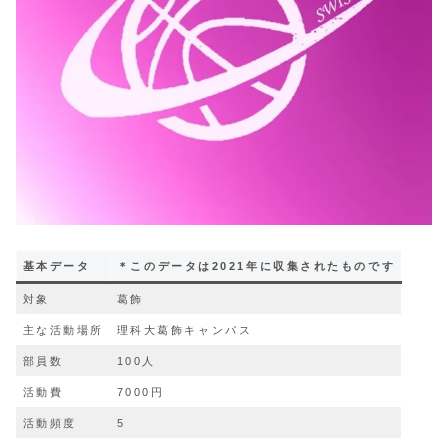
基本データ
＊このデータは2021年に収集されたものです
対象
葛飾
主な活動場所
理科大葛飾キャンパス
部員数
100人
活動費
7000円
活動頻度
5