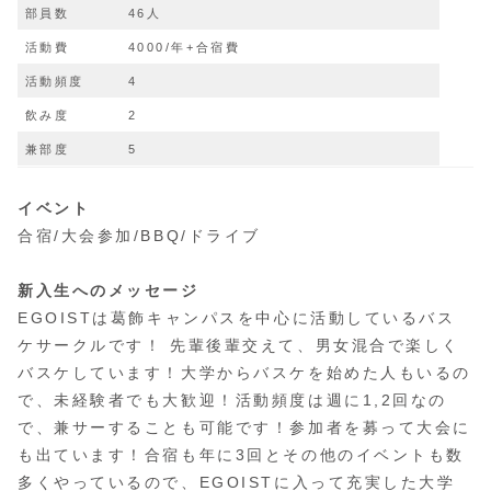
部員数
46人
活動費
4000/年+合宿費
活動頻度
4
飲み度
2
兼部度
5
イベント
合宿/大会参加/BBQ/ドライブ
新入生へのメッセージ
EGOISTは葛飾キャンパスを中心に活動しているバス
ケサークルです！ 先輩後輩交えて、男女混合で楽しく
バスケしています！大学からバスケを始めた人もいるの
で、未経験者でも大歓迎！活動頻度は週に1,2回なの
で、兼サーすることも可能です！参加者を募って大会に
も出ています！合宿も年に3回とその他のイベントも数
多くやっているので、EGOISTに入って充実した大学