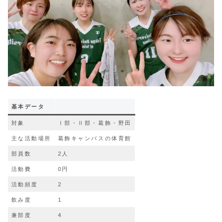
基本データ
対象
Ⅰ部・Ⅱ部・葛飾・野田
主な活動場所
葛飾キャンパスの体育館
部員数
2人
活動費
0円
活動頻度
2
飲み度
1
兼部度
4