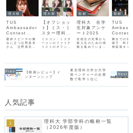
理大祭
理大祭
取材
取材
TUS
【オフショッ
理科大 在学
TUS
Ambassador
ト】ミス・ミ
生対象アンケ
Ambass
Contest
スター理科大
ート2025
Contest
2021グランプ
コンテスト
2021会
最終スピーチの舞
ミスコン・ミスタ
在校生の先輩から
舞台での候
リ、マンダム
台に立つ辻野真衣
2018 (No.1-
ーコンのファイナ
新入生のための情
様子 昨日
さん 辻野真衣さ
リストのオフショ
報を集めていま
神楽坂キャ
賞受賞 エン
3)
んはTUS
ットを大公開！新
す。すぐ終わるの
において、T
トリーNo.2
Ambassador
聞会では、理大祭
で、よければアン
Ambassad
Contest
直前号でミスコ
ケートにご協力く
Contest
辻野真衣さん
2021（以下コン
ン・ミスターコン
ださい！新入生の
2021（以
へのインタビ
テスト）において
のファイナリスト
情報アンケート
テスト）が
ュー
マンダム賞を受賞
を紹介する記事を
東京理科大学が大学
た。去年の
【映画レビュー】イ
し、さらに初代グ
掲載しています。
うなコンテ
発ベンチャーの企業
ンターンシップ
ランプリに選出さ
紙面に載せきれな
新型コロナ
数で私学１位に
れた。コンテスト
かったオフショッ
スによる感
直後の辻野真衣さ
トを大公開しま
大防止のた
んにインタビュー
す。※写真をタッ
され、一昨
を行った。Ｑ...
プして拡大する
は「ミ...
と、候...
人気記事
理科大 学部学科の略称一覧
（2026年度版）