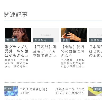
関連記事
理大祭
在校生インタビュー
取材
在校生インタビュー
準グランプリ
【囲碁部】囲
【進路】就活
日本選手
受賞 №5 渡
碁もゲームも
での面接に向
はじめ、
辺そらさんへ
本気で遊ぶ、
き合う
の全国大
のインタビュ
本気で取り組
メダル獲
最終スピーチの舞
この時期、３年生
ー
台に立つ渡辺そら
む。
は就職や起業ある
競泳で磨
さん 渡辺そらさ
いは大学院に進学
「泳力」
んはTUS
するなど、「進
る若きマ
Ambassador
路」という重大な
Contest
選択について考え
イド。
2021（以下コン
ている人も多いの
テスト）において
ではないだろう
準グランプリを受
か。そこで今年
賞した。コンテス
度、住宅金融支援
コロナで変化は起き
理科大生コンビニで
ト直後の渡辺そら
機構に内定した進
るのか
のプリント無償化へ
さんにインタビュ
藤剛志さん（Ａ科
ーを行った。Ｑ1.
４年）に自身の就
準グランプリを受
活についてインタ
賞した今の...
ビューした。就職