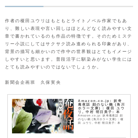
作者の榎田ユウリはもともとライトノベル作家でもあ
り、難しい表現や言い回しはほとんどなく読みやすい文
章で書かれているのも作品の特徴です。そのためミステ
リー小説にしてはサクサク読み進められる印象があり、
背景の描写も細かいので作中の世界観はとてもイメージ
しやすいと思います。普段活字に馴染みがない学生には
とても読みやすいのではないでしょうか。
新聞会企画班 久保実央
Amazon.co.jp: 妖奇
庵夜話 顔のない鵺 (角川
ホラー文庫) : 榎田 ユウ
リ, 中村 明日美子: 本
Amazon.co.jp: 妖奇庵夜話 顔
のない鵺 (角川ホラー文庫) : 榎
田 ユウリ, 中村 明日美子: 本