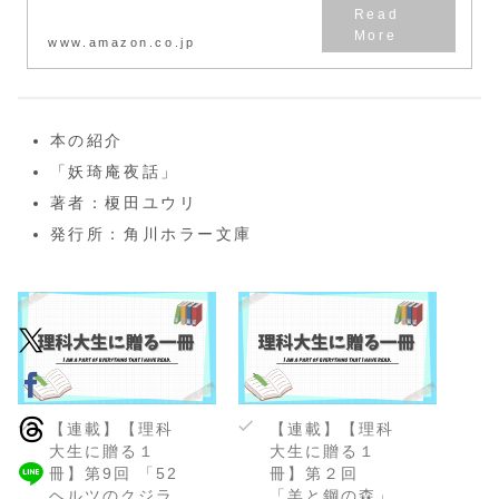
www.amazon.co.jp
本の紹介
「妖琦庵夜話」
著者：榎田ユウリ
発行所：角川ホラー文庫
【連載】【理科
【連載】【理科
大生に贈る１
大生に贈る１
冊】第9回 「52
冊】第２回
ヘルツのクジラ
「羊と鋼の森」