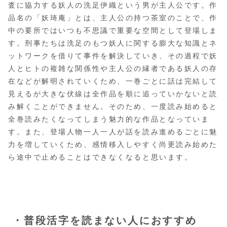
査に協力する妖人の洗足伊織という男が主人公です。作
品名の「妖琦庵」とは、主人公の持つ茶室のことで、作
中の要所ではいつも不思議で重要な空間として登場しま
す。刑事たちは洗足のもつ妖人に関する膨大な知識とネ
ットワークを借りて事件を解決していき、その過程で妖
人とヒトの複雑な関係性や主人公の縁者である妖人の存
在などが解明されていくため、一巻ごとに話は完結して
見えるが大きな伏線は全作品を順に追っていかないと読
み解くことができません。そのため、一度読み始めると
全巻読みたくなってしまう魅力的な作品となっていま
す。また、登場人物一人一人が話を読み進めるごとに魅
力を増していくため、感情移入しやすく尚更読み始めた
ら途中で止めることはできなくなると思います。
・普段活字を読まない人におすすめ