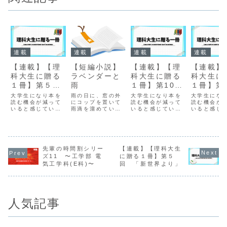
連載
連載
連載
連載
【短編小説】
【連載】【理
【連載】【理
【連載】
ラベンダーと
科大生に贈る
科大生に贈る
科大生に
雨
１冊】第５
１冊】第10回
１冊】第
回 「新世界
「完全版暗算
回 「グ
雨の日に、窓の外
大学生になり本を
大学生になり本を
大学生にな
にコップを置いて
より」
読む機会が減って
の達人」
読む機会が減って
童話集」
読む機会が
雨滴を溜めている
いると感じていま
いると感じていま
いると感じ
人がいる。 秋、
す。そこで普段本
す。そこで普段本
す。そこで
家を出ると、しと
を読まない新聞会
を読まない新聞会
を読まない
しとと雨が降って
企画班のメンバー
企画班のメンバー
企画班のメ
いる。昨日使った
が読書をして理科
が読書をして理科
が読書をし
傘はまだ湿ってい
大生に本を紹介し
大生に本を紹介し
大生に本を
て、少し重たい。
ようという企画で
先輩の時間割シリー
【連載】【理科大生
ようという企画で
ようという
開くとネームベル
す。人それぞれの
す。人それぞれの
す。人それ
ズ11 〜工学部 電
に贈る１冊】第５
トが撥（は）ねて
違った本への感じ
違った本への感じ
違った本へ
気工学科(E科)〜
回 「新世界より」
顔に水がかかる。
方を共有できたら
方を共有できたら
方を共有で
ああもう、と思い
いいなと思いま
いいなと思いま
いいなと思
ながら鞄からハン
す。「理科大生に
す。「理科大生に
す。「理科
カチを取り出し
贈る１冊」第５回
贈る１冊」第10
贈る１冊」
て...
目...
回...
目...
人気記事