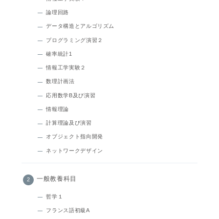
論理回路
データ構造とアルゴリズム
プログラミング演習２
確率統計1
情報工学実験２
数理計画法
応用数学B及び演習
情報理論
計算理論及び演習
オブジェクト指向開発
ネットワークデザイン
一般教養科目
哲学１
フランス語初級A