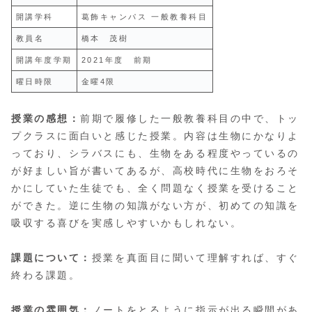
開講学科
葛飾キャンパス 一般教養科目
教員名
橋本 茂樹
開講年度学期
2021年度 前期
曜日時限
金曜4限
授業の感想：
前期で履修した一般教養科目の中で、トッ
プクラスに面白いと感じた授業。内容は生物にかなりよ
っており、シラバスにも、生物をある程度やっているの
が好ましい旨が書いてあるが、高校時代に生物をおろそ
かにしていた生徒でも、全く問題なく授業を受けること
ができた。逆に生物の知識がない方が、初めての知識を
吸収する喜びを実感しやすいかもしれない。
課題について：
授業を真面目に聞いて理解すれば、すぐ
終わる課題。
授業の雰囲気：
ノートをとるように指示が出る瞬間があ